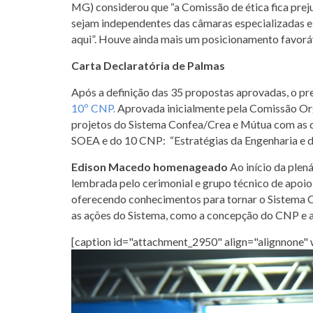
MG) considerou que “a Comissão de ética fica prej
sejam independentes das câmaras especializadas e,
aqui”. Houve ainda mais um posicionamento favoráv
Carta Declaratória de Palmas
Após a definição das 35 propostas aprovadas, o pr
10º CNP.
Aprovada inicialmente pela Comissão Or
projetos do Sistema Confea/Crea e Mútua com as de
SOEA e do 10 CNP: “Estratégias da Engenharia e 
Edison Macedo homenageado
Ao início da plen
lembrada pelo cerimonial e grupo técnico de apoi
oferecendo conhecimentos para tornar o Sistema Co
as ações do Sistema, como a concepção do CNP e a 
[caption id="attachment_2950" align="alignnone"