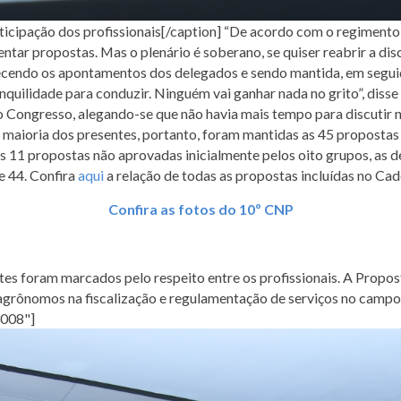
rticipação dos profissionais[/caption] “De acordo com o regiment
ntar propostas. Mas o plenário é soberano, se quiser reabrir a dis
ecendo os apontamentos dos delegados e sendo mantida, em seguida,
quilidade para conduzir. Ninguém vai ganhar nada no grito”, diss
o Congresso, alegando-se que não havia mais tempo para discutir
r maioria dos presentes, portanto, foram mantidas as 45 propostas 
 propostas não aprovadas inicialmente pelos oito grupos, as de núm
 e 44. Confira
aqui
a relação de todas as propostas incluídas no Ca
Confira as fotos do 10º CNP
tes foram marcados pelo respeito entre os profissionais. A Propo
agrônomos na fiscalização e regulamentação de serviços no campo,
3008"]