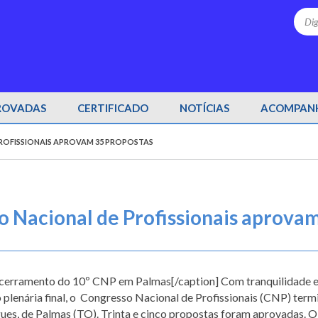
Sea
ROVADAS
CERTIFICADO
NOTÍCIAS
ACOMPANH
ROFISSIONAIS APROVAM 35 PROPOSTAS
 Nacional de Profissionais aprova
ncerramento do 10º CNP em Palmas[/caption] Com tranquilidade e 
 plenária final, o Congresso Nacional de Profissionais (CNP) termi
s, de Palmas (TO). Trinta e cinco propostas foram aprovadas. O C