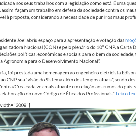
udicada nos seus trabalhos com a legislação como está. É uma ques
 assim, façam um trabalho em defesa da sociedade contra os maus
el à proposta, considerando a necessidade de punir os maus profis
esidente Joel abriu espaço para a apresentação e votação das
moç
ganizadora Nacional (CON) e pelo plenário do 10º CNP, a Carta 
cisões políticas, econômicas e sociais para o bem da sociedade, 
da Agronomia para o Desenvolvimento Nacional”.
ária, foi prestada uma homenagem ao engenheiro eletricista Edison
o ao CNP sua “visão do Sistema além dos tempos atuais”, sendo de
nfea/Crea cada vez mais atuante em relação aos rumos do país, se
elaboração do novo Código de Ética dos Profissionais”.
Leia o te
 width="3008"]