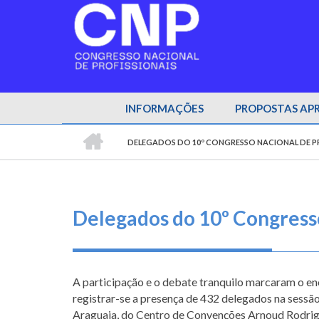
Pular
para
o
conteúdo
principal
INFORMAÇÕES
PROPOSTAS AP
INÍCIO
DELEGADOS DO 10º CONGRESSO NACIONAL DE P
TRILHA
DE
NAVEGAÇÃO
Delegados do 10º Congresso
A participação e o debate tranquilo marcaram o e
registrar-se a presença de 432 delegados na sessão
Araguaia, do Centro de Convenções Arnoud Rodrigue