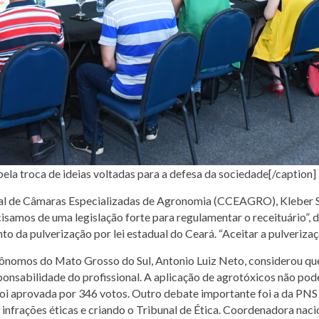
a troca de ideias voltadas para a defesa da sociedade[/caption]
 de Câmaras Especializadas de Agronomia (CCEAGRO), Kleber Sant
samos de uma legislação forte para regulamentar o receituário”, d
to da pulverização por lei estadual do Ceará. “Aceitar a pulverizaç
nomos do Mato Grosso do Sul, Antonio Luiz Neto, considerou que 
nsabilidade do profissional. A aplicação de agrotóxicos não pode 
a foi aprovada por 346 votos. Outro debate importante foi a da PNS
infrações éticas e criando o Tribunal de Ética. Coordenadora naci