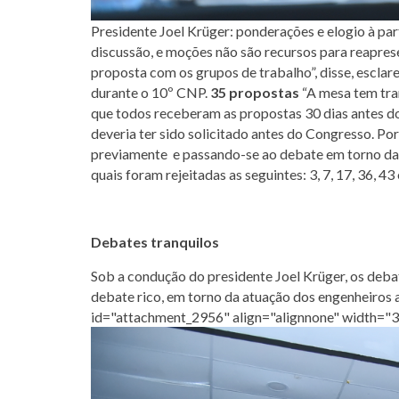
Presidente Joel Krüger: ponderações e elogio à pa
discussão, e moções não são recursos para reaprese
proposta com os grupos de trabalho”, disse, esclar
durante o 10º CNP.
35 propostas
“A mesa tem tran
que todos receberam as propostas 30 dias antes d
deveria ter sido solicitado antes do Congresso. Po
previamente e passando-se ao debate em torno das 11
quais foram rejeitadas as seguintes: 3, 7, 17, 36, 43
Debates tranquilos
Sob a condução do presidente Joel Krüger, os deba
debate rico, em torno da atuação dos engenheiros 
id="attachment_2956" align="alignnone" width="